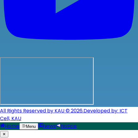
All Rights Reserved by KAU © 2026.
Developed by: ICT
Cell, KAU
Home
News
Notice
Menu
✕