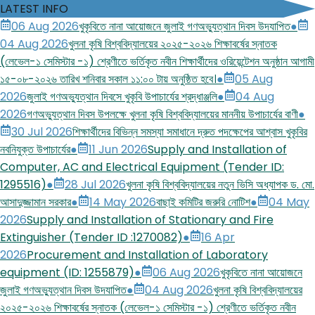
LATEST INFO
06 Aug 2026
খুকৃবিতে নানা আয়োজনে জুলাই গণঅভ্যুত্থান দিবস উদযাপিত
●
04 Aug 2026
খুলনা কৃষি বিশ্ববিদ্যালয়ের ২০২৫-২০২৬ শিক্ষাবর্ষের স্নাতক
(লেভেল-১ সেমিস্টার -১) শ্রেণীতে ভর্তিকৃত নবীন শিক্ষার্থীদের ওরিয়েন্টেশন অনুষ্ঠান আগামী
১৫-০৮-২০২৬ তারিখ শনিবার সকাল ১১:০০ টায় অনুষ্ঠিত হবে।
●
05 Aug
2026
জুলাই গণঅভ্যুত্থান দিবসে খুকৃবি উপাচার্যের শ্রদ্ধাঞ্জলি
●
04 Aug
2026
গণঅভ্যুত্থান দিবস উপলক্ষে খুলনা কৃষি বিশ্ববিদ্যালয়ের মাননীয় উপাচার্যের বাণী
●
30 Jul 2026
শিক্ষার্থীদের বিভিন্ন সমস্যা সমাধানে দ্রুত পদক্ষেপের আশ্বাস খুকৃবির
নবনিযুক্ত উপাচার্যের
●
11 Jun 2026
Supply and Installation of
Computer, AC and Electrical Equipment (Tender ID:
1295516)
●
28 Jul 2026
খুলনা কৃষি বিশ্ববিদ্যালয়ের নতুন ভিসি অধ্যাপক ড. মো.
আসাদুজ্জামান সরকার
●
14 May 2026
বাছাই কমিটির জরুরি নোটিশ
●
04 May
2026
Supply and Installation of Stationary and Fire
Extinguisher (Tender ID :1270082)
●
16 Apr
2026
Procurement and Installation of Laboratory
equipment (ID: 1255879)
●
06 Aug 2026
খুকৃবিতে নানা আয়োজনে
জুলাই গণঅভ্যুত্থান দিবস উদযাপিত
●
04 Aug 2026
খুলনা কৃষি বিশ্ববিদ্যালয়ের
২০২৫-২০২৬ শিক্ষাবর্ষের স্নাতক (লেভেল-১ সেমিস্টার -১) শ্রেণীতে ভর্তিকৃত নবীন