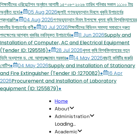
শিক্ষার্থীদের ওরিয়েন্টেশন অনুষ্ঠান আগামী ১৫-০৮-২০২৬ তারিখ শনিবার সকাল ১১:০০ টায়
অনুষ্ঠিত হবে।
●
05 Aug 2026
জুলাই গণঅভ্যুত্থান দিবসে খুকৃবি উপাচার্যের
শ্রদ্ধাঞ্জলি
●
04 Aug 2026
গণঅভ্যুত্থান দিবস উপলক্ষে খুলনা কৃষি বিশ্ববিদ্যালয়ের
মাননীয় উপাচার্যের বাণী
●
30 Jul 2026
শিক্ষার্থীদের বিভিন্ন সমস্যা সমাধানে দ্রুত
পদক্ষেপের আশ্বাস খুকৃবির নবনিযুক্ত উপাচার্যের
●
11 Jun 2026
Supply and
Installation of Computer, AC and Electrical Equipment
(Tender ID: 1295516)
●
28 Jul 2026
খুলনা কৃষি বিশ্ববিদ্যালয়ের নতুন
ভিসি অধ্যাপক ড. মো. আসাদুজ্জামান সরকার
●
14 May 2026
বাছাই কমিটির জরুরি
নোটিশ
●
04 May 2026
Supply and Installation of Stationary
and Fire Extinguisher (Tender ID :1270082)
●
16 Apr
2026
Procurement and Installation of Laboratory
equipment (ID: 1255879)
●
Home
About
Administration
Loading...
Academic