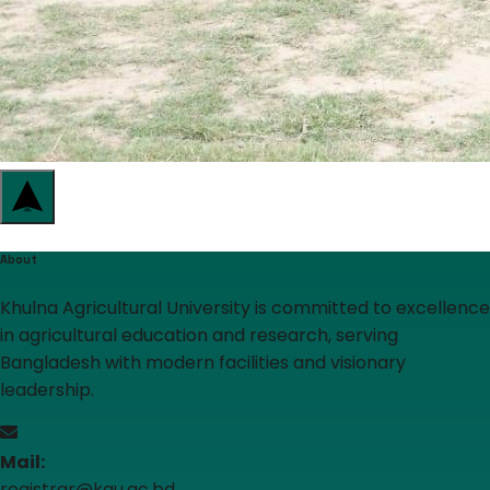
About
Khulna Agricultural University is committed to excellence
in agricultural education and research, serving
Bangladesh with modern facilities and visionary
leadership.
Mail:
registrar@kau.ac.bd