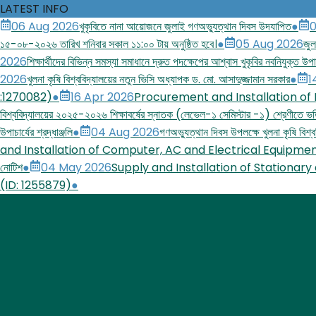
LATEST INFO
06 Aug 2026
খুকৃবিতে নানা আয়োজনে জুলাই গণঅভ্যুত্থান দিবস উদযাপিত
●
0
১৫-০৮-২০২৬ তারিখ শনিবার সকাল ১১:০০ টায় অনুষ্ঠিত হবে।
●
05 Aug 2026
জুল
2026
শিক্ষার্থীদের বিভিন্ন সমস্যা সমাধানে দ্রুত পদক্ষেপের আশ্বাস খুকৃবির নবনিযুক্ত উপাচ
2026
খুলনা কৃষি বিশ্ববিদ্যালয়ের নতুন ভিসি অধ্যাপক ড. মো. আসাদুজ্জামান সরকার
●
1
:1270082)
●
16 Apr 2026
Procurement and Installation of
বিশ্ববিদ্যালয়ের ২০২৫-২০২৬ শিক্ষাবর্ষের স্নাতক (লেভেল-১ সেমিস্টার -১) শ্রেণীতে ভর্ত
উপাচার্যের শ্রদ্ধাঞ্জলি
●
04 Aug 2026
গণঅভ্যুত্থান দিবস উপলক্ষে খুলনা কৃষি বিশ্বব
and Installation of Computer, AC and Electrical Equipmen
নোটিশ
●
04 May 2026
Supply and Installation of Stationary
(ID: 1255879)
●