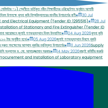
মিস্টার -১) শ্রেণীতে ভর্তিকৃত নবীন শিক্ষার্থীদের ওরিয়েন্টেশন অনুষ্ঠান আগামী
দিবস উপলক্ষে খুলনা কৃষি বিশ্ববিদ্যালয়ের মাননীয় উপাচার্যের বাণী
●
30 Jul
C and Electrical Equipment (Tender ID: 1295516)
●
28 Jul
stallation of Stationary and Fire Extinguisher (Tender ID
 নানা আয়োজনে জুলাই গণঅভ্যুত্থান দিবস উদযাপিত
●
04 Aug 2026
খুলনা কৃষি
:০০ টায় অনুষ্ঠিত হবে।
●
05 Aug 2026
জুলাই গণঅভ্যুত্থান দিবসে খুকৃবি
নে দ্রুত পদক্ষেপের আশ্বাস খুকৃবির নবনিযুক্ত উপাচার্যের
●
11 Jun 2026
Supply
ন ভিসি অধ্যাপক ড. মো. আসাদুজ্জামান সরকার
●
14 May 2026
বাছাই কমিটির জরুরি
Procurement and Installation of Laboratory equipment