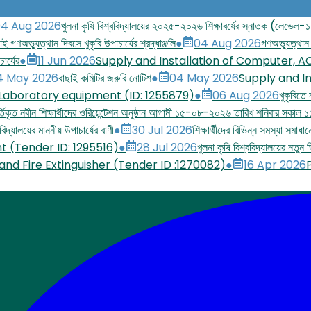
4 Aug 2026
খুলনা কৃষি বিশ্ববিদ্যালয়ের ২০২৫-২০২৬ শিক্ষাবর্ষের স্নাতক (লেভেল-১ সে
াই গণঅভ্যুত্থান দিবসে খুকৃবি উপাচার্যের শ্রদ্ধাঞ্জলি
●
04 Aug 2026
গণঅভ্যুত্থান 
ার্যের
●
11 Jun 2026
Supply and Installation of Computer, A
4 May 2026
বাছাই কমিটির জরুরি নোটিশ
●
04 May 2026
Supply and In
 Laboratory equipment (ID: 1255879)
●
06 Aug 2026
খুকৃবিতে
িকৃত নবীন শিক্ষার্থীদের ওরিয়েন্টেশন অনুষ্ঠান আগামী ১৫-০৮-২০২৬ তারিখ শনিবার সকাল ১১
িদ্যালয়ের মাননীয় উপাচার্যের বাণী
●
30 Jul 2026
শিক্ষার্থীদের বিভিন্ন সমস্যা সমাধা
t (Tender ID: 1295516)
●
28 Jul 2026
খুলনা কৃষি বিশ্ববিদ্যালয়ের নতু
 and Fire Extinguisher (Tender ID :1270082)
●
16 Apr 2026