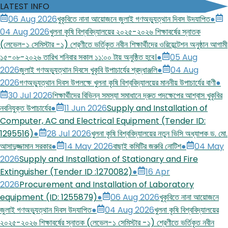
LATEST INFO
06 Aug 2026
খুকৃবিতে নানা আয়োজনে জুলাই গণঅভ্যুত্থান দিবস উদযাপিত
●
04 Aug 2026
খুলনা কৃষি বিশ্ববিদ্যালয়ের ২০২৫-২০২৬ শিক্ষাবর্ষের স্নাতক
(লেভেল-১ সেমিস্টার -১) শ্রেণীতে ভর্তিকৃত নবীন শিক্ষার্থীদের ওরিয়েন্টেশন অনুষ্ঠান আগামী
১৫-০৮-২০২৬ তারিখ শনিবার সকাল ১১:০০ টায় অনুষ্ঠিত হবে।
●
05 Aug
2026
জুলাই গণঅভ্যুত্থান দিবসে খুকৃবি উপাচার্যের শ্রদ্ধাঞ্জলি
●
04 Aug
2026
গণঅভ্যুত্থান দিবস উপলক্ষে খুলনা কৃষি বিশ্ববিদ্যালয়ের মাননীয় উপাচার্যের বাণী
●
30 Jul 2026
শিক্ষার্থীদের বিভিন্ন সমস্যা সমাধানে দ্রুত পদক্ষেপের আশ্বাস খুকৃবির
নবনিযুক্ত উপাচার্যের
●
11 Jun 2026
Supply and Installation of
Computer, AC and Electrical Equipment (Tender ID:
1295516)
●
28 Jul 2026
খুলনা কৃষি বিশ্ববিদ্যালয়ের নতুন ভিসি অধ্যাপক ড. মো.
আসাদুজ্জামান সরকার
●
14 May 2026
বাছাই কমিটির জরুরি নোটিশ
●
04 May
2026
Supply and Installation of Stationary and Fire
Extinguisher (Tender ID :1270082)
●
16 Apr
2026
Procurement and Installation of Laboratory
equipment (ID: 1255879)
●
06 Aug 2026
খুকৃবিতে নানা আয়োজনে
জুলাই গণঅভ্যুত্থান দিবস উদযাপিত
●
04 Aug 2026
খুলনা কৃষি বিশ্ববিদ্যালয়ের
২০২৫-২০২৬ শিক্ষাবর্ষের স্নাতক (লেভেল-১ সেমিস্টার -১) শ্রেণীতে ভর্তিকৃত নবীন