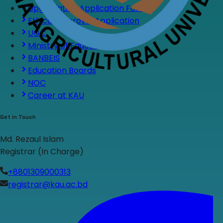
Upgradation Application Form
Ethical Approval Application
UGC
Ministry of Education
BANBEIS
Education Boards
NOC
Career at KAU
Get in Touch
Md. Rezaul Islam
Registrar (In Charge)
+8801309000313
registrar@kau.ac.bd