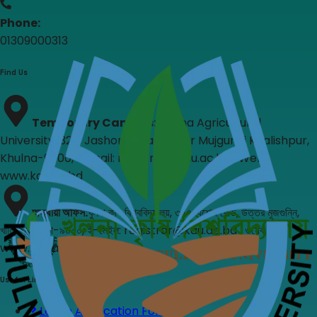
Phone:
01309000313
Find Us
Temporary Campus
:
Khulna Agricultural
University, 327, Jashore Road, Uttar Mujgunni Khalishpur,
Khulna-9000, E-mail: registrar@kau.ac.bd , Web:
www.kau.ac.bd
অস্থায়ী অফিস
:
খুলনা কৃষি বিশ্ববিদ্যালয়, ৩২৭, যশোর রোড, উত্তর মুজগুন্নি,
খালিশপুর, খুলনা-৯০০০, ই-মেইল: registrar@kau.ac.bd , ওয়েব:
www.kau.ac.bd
Useful Links
Leave Application Form