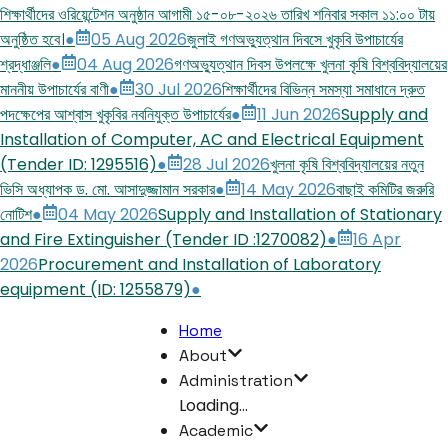
শিক্ষার্থীদের ওরিয়েন্টেশন অনুষ্ঠান আগামী ১৫-০৮-২০২৬ তারিখ শনিবার সকাল ১১:০০ টায়
অনুষ্ঠিত হবে।
●
05 Aug 2026
জুলাই গণঅভ্যুত্থান দিবসে খুকৃবি উপাচার্যের
শ্রদ্ধাঞ্জলি
●
04 Aug 2026
গণঅভ্যুত্থান দিবস উপলক্ষে খুলনা কৃষি বিশ্ববিদ্যালয়ের
মাননীয় উপাচার্যের বাণী
●
30 Jul 2026
শিক্ষার্থীদের বিভিন্ন সমস্যা সমাধানে দ্রুত
পদক্ষেপের আশ্বাস খুকৃবির নবনিযুক্ত উপাচার্যের
●
11 Jun 2026
Supply and
Installation of Computer, AC and Electrical Equipment
(Tender ID: 1295516)
●
28 Jul 2026
খুলনা কৃষি বিশ্ববিদ্যালয়ের নতুন
ভিসি অধ্যাপক ড. মো. আসাদুজ্জামান সরকার
●
14 May 2026
বাছাই কমিটির জরুরি
নোটিশ
●
04 May 2026
Supply and Installation of Stationary
and Fire Extinguisher (Tender ID :1270082)
●
16 Apr
2026
Procurement and Installation of Laboratory
equipment (ID: 1255879)
●
Home
About
Administration
Loading...
Academic